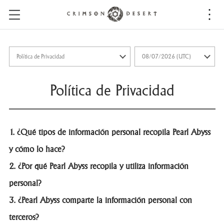
C
r
i
m
s
o
n
Política de Privacidad
D
e
s
e
1. ¿Qué tipos de información personal recopila Pearl Abyss
r
t
y cómo lo hace?
2. ¿Por qué Pearl Abyss recopila y utiliza información
personal?
3. ¿Pearl Abyss comparte la información personal con
terceros?