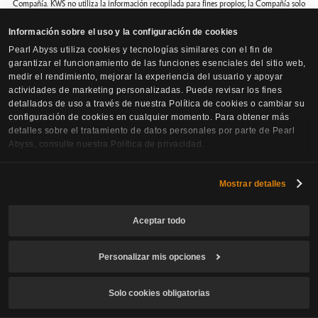
Compañía. KWS no utiliza la información recopilada para fines propios; la Compañía solo
recibe de KWS el “resultado de la verificación de edad” para determinar la elegibilidad del
Información sobre el uso y la configuración de cookies
acceso al servicio de juego. Para obtener más información sobre el tratamiento de la
Pearl Abyss utiliza cookies y tecnologías similares con el fin de
información personal por parte de KWS, consulte su Política de Privacidad.
garantizar el funcionamiento de las funciones esenciales del sitio web,
medir el rendimiento, mejorar la experiencia del usuario y apoyar
※URL de la Política de Privacidad de KWS:
https://www.kidswebservices.com/privacy-
actividades de marketing personalizadas. Puede revisar los fines
detallados de uso a través de nuestra Política de cookies o cambiar su
policy?lang=es-ES
configuración de cookies en cualquier momento. Para obtener más
detalles sobre el tratamiento de datos personales por parte de Pearl
Abyss, consulte nuestra Política de privacidad.
10. ¿Cómo puede contactarnos?
Mostrar detalles
Si tiene dudas sobre la protección de la información personal o desea realizar una
solicitud para resolver asuntos relacionados con su información personal, puede realizar
Aceptar todo
su consulta a través del Centro de Atención al Cliente para recibir una respuesta de
manera más ágil y expedita.
Personalizar mis opciones
Comprar
Solo cookies obligatorias
Departamento de Atención de Reclamaciones de Información Personal