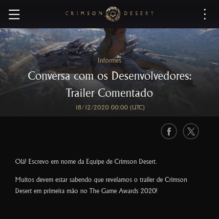
C
r
i
m
s
Informes
o
Conversa com os Desenvolvedores:
n
D
Trailer Comentado
e
18/12/2020 00:00 (UTC)
s
e
r
F
X
t
a
c
Olá! Escrevo em nome da Equipe de Crimson Desert.
e
Muitos devem estar sabendo que revelamos o trailer de Crimson
b
Desert em primeira mão no The Game Awards 2020!
o
o
k