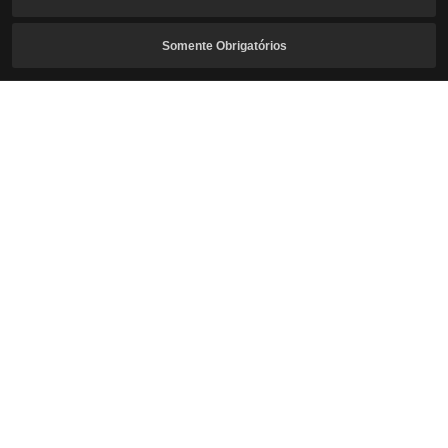
Assinar Newsletter
Somente Obrigatórios
E-mail
Tenho a idade mínima permitida para jogar e concordo com
a
Coleta e Uso de Informações Pessoais
.
Desejo receber a newsletter de Crimson Desert.
Inscrever-se