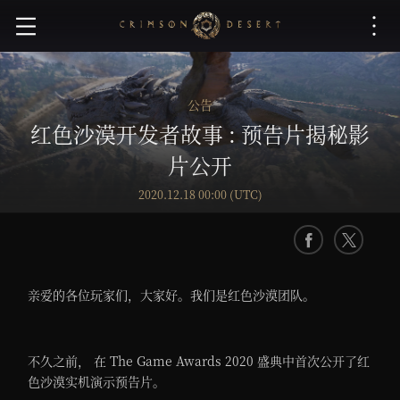
红
色
沙
漠
公告
红色沙漠开发者故事 : 预告片揭秘影
片公开
2020.12.18 00:00 (UTC)
F
X
a
c
亲爱的各位玩家们，大家好。我们是红色沙漠团队。
e
b
o
不久之前， 在 The Game Awards 2020 盛典中首次公开了红
o
色沙漠实机演示预告片。
k