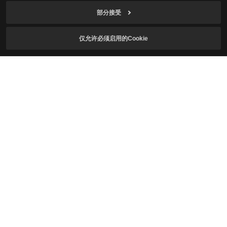
部分接受
订阅游戏资讯
仅允许必须启用的Cookie
邮件
本人符合游戏使用年龄，已确认
个人信息收集及使用
同意说明
并同意接收游戏资讯。
同意接收红色沙漠相关资讯。
订阅