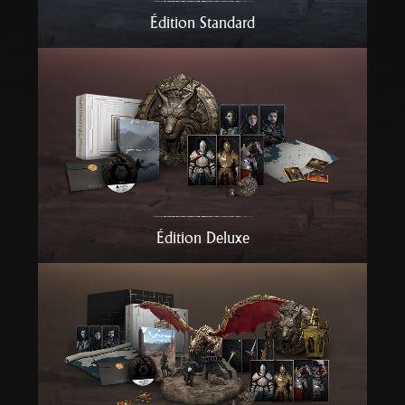
r
Édition Standard
t
Édition Deluxe