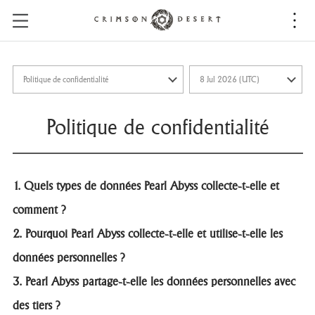
C
r
i
m
s
o
n
Politique de confidentialité
D
e
s
e
1. Quels types de données Pearl Abyss collecte-t-elle et
r
t
comment ?
2. Pourquoi Pearl Abyss collecte-t-elle et utilise-t-elle les
données personnelles ?
3. Pearl Abyss partage-t-elle les données personnelles avec
des tiers ?