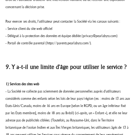
concernant la décision prise.
Pour exercer ses droits, l'utilisateur peut contacter la Société via les canaux suivants :
- Service client du site web officiel
- Délégué à la protection des données et équipe dédiée (privacy@pearlabyss.com)
- Portail de contrôle parental (
https://parents.pearlabyss.com/).
9. Y a-t-il une limite d'âge pour utiliser le service ?
1) Services des sites web
- La Société ne collecte pas sciemment de données personnelles auprès d'utilisateurs
considérés comme des enfants selon les lois de leur pays/région (ex. : moins de 13 ans aux
États-Unis/Canada, moins de 16 ans en Europe [selon le RGPD, ou un âge inférieur fixé
par les États membres], moins de 18 ans au Brésil) (ci-après, un « Enfant »), et elle ne leur
adresse pas de publicités ciblées. (Toutefois, au Royaume-Uni, dans le Territoire
britannique de l'océan Indien et aux Îles Vierges britanniques, les utilisateurs âgés de 13 à
18 ans peuvent utiliser les Services sous réserve du consentement de leur représentant