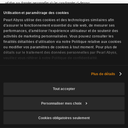
relative aux données personnelles via les coordonnées ci-dessous.
- Délégué à la protection des données : Pearl Abyss Corp.
Utilisation et paramétrage des cookies
- Adresse : 48 Gwacheon-daero 2-gil, Gwacheon-si, Gyeonggi-do, 13 824, République
Pearl Abyss utilise des cookies et des technologies similaires afin
de Corée
d'assurer le fonctionnement essentiel du site web, de mesurer ses
- Contact : dpo@pearlabyss.com
performances, d'améliorer l'expérience utilisateur et de soutenir des
activités de marketing personnalisées. Vous pouvez consulter les
finalités détaillées d’utilisation via notre Politique relative aux cookies
Représentant dans l'UE - Contact
ou modifier vos paramètres de cookies à tout moment. Pour plus de
VeraSafe a été désigné comme représentant de Pearl Abyss dans l'Union européenne pour
détails sur le traitement des données personnelles par Pearl Abyss,
les questions relatives à la protection des données, conformément à l'article 27 du
veuillez vous référer à notre Politique de confidentialité.
Règlement général sur la protection des données (RGPD). Si vous vous trouvez dans
l'Espace économique européen, vous pouvez contacter VeraSafe (en plus de
Plus de détails
dpo@pearlabyss.com) uniquement pour les questions relatives au traitement des données
personnelles. Pour ce faire, veuillez utiliser le formulaire de contact suivant :
Tout accepter
https://verasafe.com/public-resources/contact-data-protection-representative
ou appeler
le : +420 228 881 031.
Personnaliser mes choix
VeraSafe Ireland Ltd.
Acheter
Cookies obligatoires seulement
VeraSafe Czech Republic s.r.o
VeraSafe Netherlands BV
Unit 3D North Point House
Rohanské nábřeží 678/23
Keizersgracht 555
North Point Business Park