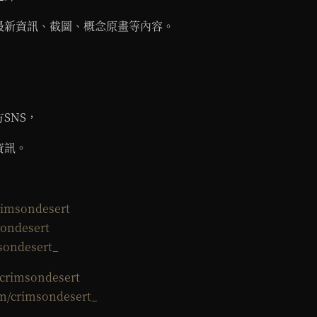
最新資訊、截圖、概念原畫等內容。
SNS，
資訊。
rimsondesert
sondesert
msondesert_
/crimsondesert
om/crimsondesert_