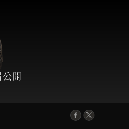
片公開
F
X
a