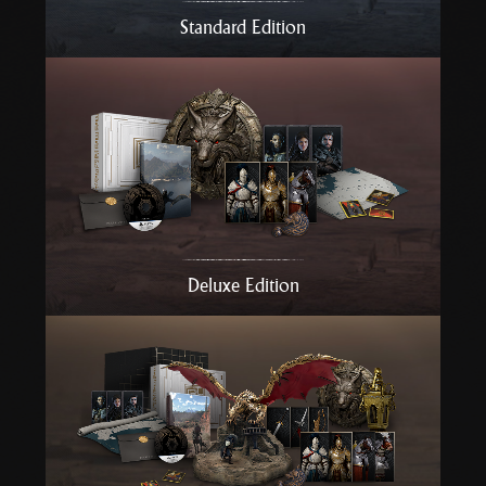
r
Standard Edition
t
Deluxe Edition