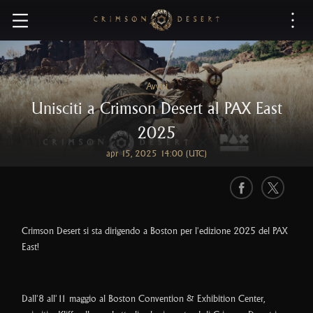
C
r
i
m
s
Avvisi
o
Unisciti a Crimson Desert al PAX East
n
D
2025
e
apr 15, 2025 14:00 (UTC)
s
e
r
F
X
t
a
c
Crimson Desert si sta dirigendo a Boston per l'edizione 2025 del PAX
e
East!
b
o
o
Dall'8 all'11 maggio al Boston Convention & Exhibition Center,
k