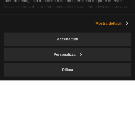
ulteriori dettagli sul trattamento dei dati personali da parte di Pearl
Abyss, si prega di fare riferimento alla nostra Informativa sulla privacy.
Mostra dettagli
Accetta tutti
Personalizza
Iscriviti alla Newsletter
Rifiuta
Email
Confermo di avere l'età legale richiesta per giocare e accetto
la
Raccolta e l'utilizzo delle informazioni personali
.
Accetto di ricevere le newsletter relative a Crimson Desert.