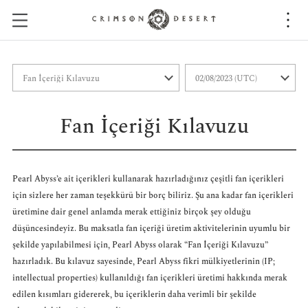
C
r
i
m
s
o
n
Fan İçeriği Kılavuzu
D
e
s
e
Pearl Abyss’e ait içerikleri kullanarak hazırladığınız çeşitli fan içerikleri
r
için sizlere her zaman teşekkürü bir borç biliriz. Şu ana kadar fan içerikleri
t
üretimine dair genel anlamda merak ettiğiniz birçok şey olduğu
düşüncesindeyiz. Bu maksatla fan içeriği üretim aktivitelerinin uyumlu bir
şekilde yapılabilmesi için, Pearl Abyss olarak “Fan İçeriği Kılavuzu”
hazırladık. Bu kılavuz sayesinde, Pearl Abyss fikri mülkiyetlerinin (IP;
intellectual properties) kullanıldığı fan içerikleri üretimi hakkında merak
edilen kısımları gidererek, bu içeriklerin daha verimli bir şekilde