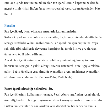
Bunlar dışında üretimi mümkün olan fan içeriklerinin kapsamı hakkında
merak ettiklerinizi, lütfen
fancontent@pearlabysscorp.com
üzerinden bize
iletiniz.
Kurallar
Fan içerikleri, ticari olmayan amaçlarla kullanılmalıdır.
Sadece kişisel ve ticari olmayan maksatlar, biçim ve yöntemler dahilinde fan
içeriği üretebilir ve kullanabilirsiniz. Fan içerikleri için erişim izni veya
sahiplik gibi şekillerde devretme karşılığında, farklı kişi ve gruplardan
ücret veya ödül talep edilemez.
Ancak, fan içeriklerine ücretsiz erişebilme yöntemi sağlanmış ise, söz
konusu fan içeriğinin yüklü olduğu sitenin sistemi vb. aracılığıyla reklam
geliri, bağış, üyeliğin esas alındığı avantajlar, premium hizmet avantajları
vb. alınmasına izin verilir. (Ör: YouTube, Twitch vb.)
Resmi içerik olmadığı belirtilmelidir.
Fan içeriklerinin kullanımı sırasında, Pearl Abyss tarafından resmi olarak
üretildiğine dair bir algı oluşturmamalı ve karmaşaya neden olunmamalıdır.
Lütfen fan içeriklerini paylaşırken veya dağıtırken, herhangi bir yanlış