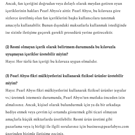
Ancak, fan içeriğini doğrudan veya dolaylı olarak meydan getiren oyun
içeriklerinin hakları Pearl Abyss’e aittir. Pearl Abyss, bu kılavuza göre
sizlerce üretilmiş olan fan içeriklerini başka kullanıcılara tanıtmak
amacıyla kullanabilir. Bunun dışındaki maksatlarla kullanmak istediğinde
ise sizinle iletişime geçerek gerekli prosedürü yerine getirecektir.
(2) Resmi olmayan içerik olarak belirtmem durumunda bu kılavuzla
uyuşmayan içerikler üretebilir miyim?
Hayır. Her türlü fan içeriği bu kılavuza uygun olmalıdır.
(3) Pearl Abyss fikri mülkiyetlerini kullanarak fiziksel ürünler üretebilir
miyim?
Hayır. Pearl Abyss fikri mülkiyetlerini kullanarak fiziksel ürünler (eşyalar
vs.) üretmek istemeniz durumunda, Pearl Abyss’ten mutlaka önceden izin
almalısınız. Ancak, kişisel olarak bulundurmak için ya da bir arkadaşa
hediye etmek veya çevrim içi ortamda göstermek gibi ticari olmayan
amaçlarla küçük miktarlarda üretilebilir. Resmi ürün üretimi gibi
pazarlama veya iş birliği ile ilgili sorularınız için
business@pearlabyss.com
üzerinden bizimle iletişime geçiniz.