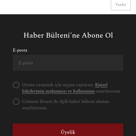
Yazdır
Haber Bülteni'ne Abone Ol
E-posta
Oyunu oynamak için uygun yaştayım.
Kişisel
bilgilerimin toplanması ve kullanımını
onaylıyorum.
Crimson Desert ile ilgili haber bülteni alımını
onaylıyorum.
Üyelik