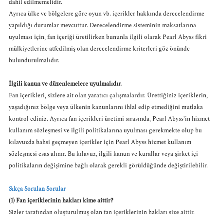
dahil edilmemelidir.
Ayrıca ülke ve bölgelere göre oyun vb. içerikler hakkında derecelendirme
yapıldığı durumlar mevcuttur. Derecelendirme sisteminin maksatlarına
uyulması için, fan içeriği üretilirken bununla ilgili olarak Pearl Abyss fikri
mülkiyetlerine atfedilmiş olan derecelendirme kriterleri göz önünde
bulundurulmalıdır.
İlgili kanun ve düzenlemelere uyulmalıdır.
Fan içerikleri, sizlere ait olan yaratıcı çalışmalardır. Ürettiğiniz içeriklerin,
yaşadığınız bölge veya ülkenin kanunlarını ihlal edip etmediğini mutlaka
kontrol ediniz. Ayrıca fan içerikleri üretimi sırasında, Pearl Abyss’in hizmet
kullanım sözleşmesi ve ilgili politikalarına uyulması gerekmekte olup bu
kılavuzda bahsi geçmeyen içerikler için Pearl Abyss hizmet kullanım
sözleşmesi esas alınır. Bu kılavuz, ilgili kanun ve kurallar veya şirket içi
politikaların değişimine bağlı olarak gerekli görüldüğünde değiştirilebilir.
Sıkça Sorulan Sorular
(1) Fan içeriklerinin hakları kime aittir?
Sizler tarafından oluşturulmuş olan fan içeriklerinin hakları size aittir.