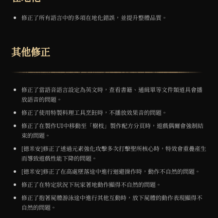
修正了所有語言中的多項在地化錯誤，並提升整體品質。
其他修正
修正了當語音語言設定為英文時，查看書籍、通緝單等文件類道具會播
放語音的問題。
修正了使用特製料理工具烹飪時，不播放效果音的問題。
修正了在製作UI中移動至「樹枝」製作配方分頁時，遊戲偶爾會強制結
束的問題。
[德米安]修正了透過元素強化攻擊多次打擊聖所核心時，特效會重疊產生
而導致遊戲性能下降的問題。
[德米安]修正了在高處墜落途中進行迴避操作時，動作不自然的問題。
修正了在特定狀況下玩家著地動作顯得不自然的問題。
修正了抱著屍體游泳途中進行其他互動時，放下屍體的動作表現顯得不
自然的問題。