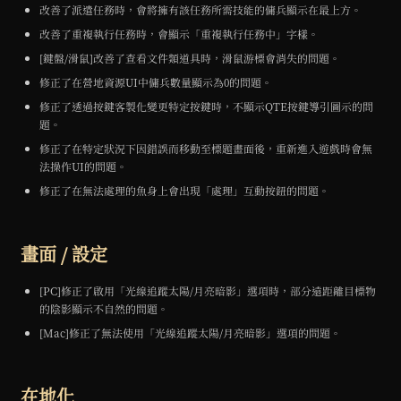
改善了派遣任務時，會將擁有該任務所需技能的傭兵顯示在最上方。
改善了重複執行任務時，會顯示「重複執行任務中」字樣。
[鍵盤/滑鼠]改善了查看文件類道具時，滑鼠游標會消失的問題。
修正了在營地資源UI中傭兵數量顯示為0的問題。
修正了透過按鍵客製化變更特定按鍵時，不顯示QTE按鍵導引圖示的問
題。
修正了在特定狀況下因錯誤而移動至標題畫面後，重新進入遊戲時會無
法操作UI的問題。
修正了在無法處理的魚身上會出現「處理」互動按鈕的問題。
畫面 / 設定
[PC]修正了啟用「光線追蹤太陽/月亮暗影」選項時，部分遠距離目標物
的陰影顯示不自然的問題。
[Mac]修正了無法使用「光線追蹤太陽/月亮暗影」選項的問題。
在地化