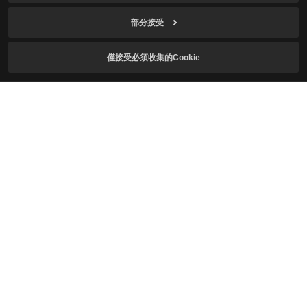
部分接受
本人符合遊戲使用年齡，已確認
個人資料收集及使用
同意說明
並同意。
僅接受必須收集的Cookie
同意接收赤血沙漠相關資訊。
訂閱
繁體中文
個人資料處理辦法
二次創作指南
Cookie 使用政策