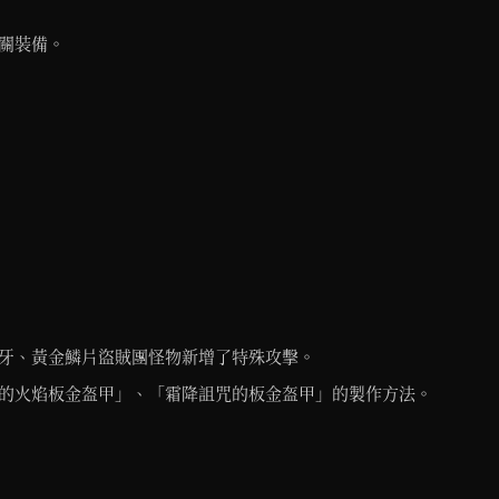
相關裝備。
牙、黃金鱗片盜賊團怪物新增了特殊攻擊。
的火焰板金盔甲」、「霜降詛咒的板金盔甲」的製作方法。