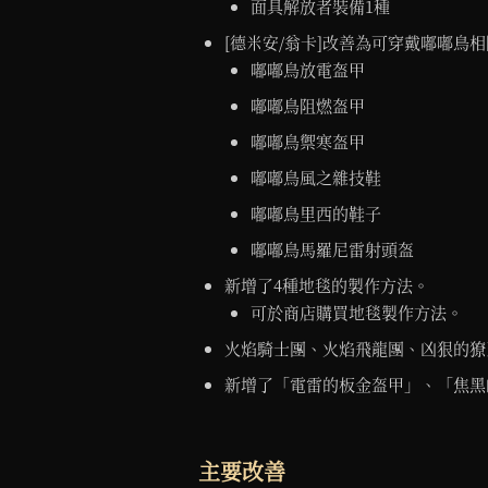
面具解放者裝備1種
[德米安/翁卡]改善為可穿戴嘟嘟鳥
嘟嘟鳥放電盔甲
嘟嘟鳥阻燃盔甲
嘟嘟鳥禦寒盔甲
嘟嘟鳥風之雜技鞋
嘟嘟鳥里西的鞋子
嘟嘟鳥馬羅尼雷射頭盔
新增了4種地毯的製作方法。
可於商店購買地毯製作方法。
火焰騎士團、火焰飛龍團、凶狠的獠
新增了「電雷的板金盔甲」、「焦黑
主要改善