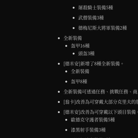
屠殺騎士裝備5種
武僧裝備3種
德梅尼斯大將軍裝備2種
全新裝備
盔甲16種
頭盔3種
[德米安]新增了8種全新裝備。
全新裝備
盔甲8種
全新裝備可透過任務、挑戰任務、商
[翁卡]改善為可穿戴大部分克里夫的
[德米安]改善為可穿戴以下頭目裝備
歐德克守護者裝備5種
漆黑射手裝備3種