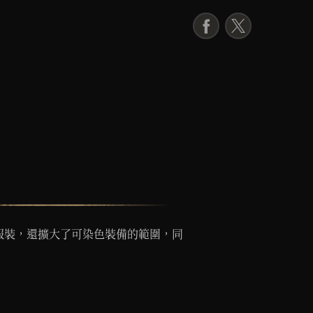
F
X
a
c
e
b
o
o
k
服裝，還擴大了可染色裝備的範圍，同