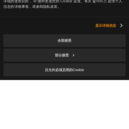
详细的使用目的， or 随时更改您的 Cookie 设置。有关 펄어비스 处理个人
信息的详细事项，请参阅隐私政策。
显示详细信息
全部接受
部分接受
订阅游戏资讯
仅允许必须启用的Cookie
邮件
本人符合游戏使用年龄，已确认
个人信息收集及使用
同意说明
并同意接收游戏资讯。
同意接收红色沙漠相关资讯。