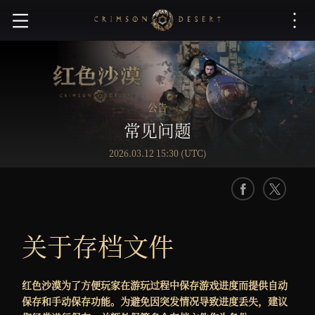
红
色
沙
漠
公告
常见问题
2026.03.12 15:30 (UTC)
F
X
a
c
关于存档文件
e
b
o
红色沙漠为了方便玩家在游玩过程中保存游戏进度而提供自动
o
保存和手动保存功能。为避免因突发情况导致进度丢失，建议
k