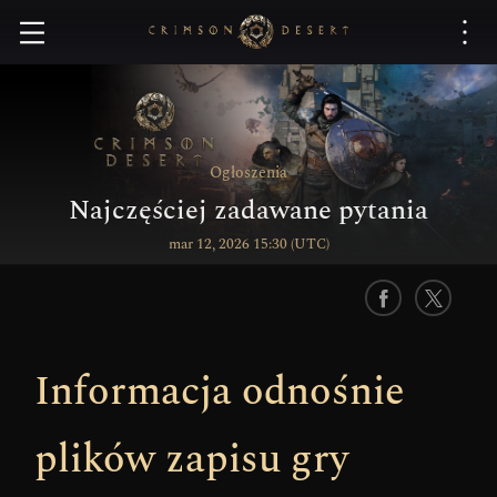
C
r
i
m
s
o
n
Ogłoszenia
D
Najczęściej zadawane pytania
e
mar 12, 2026 15:30 (UTC)
s
e
r
F
X
t
a
c
Informacja odnośnie
e
b
o
plików zapisu gry
o
k