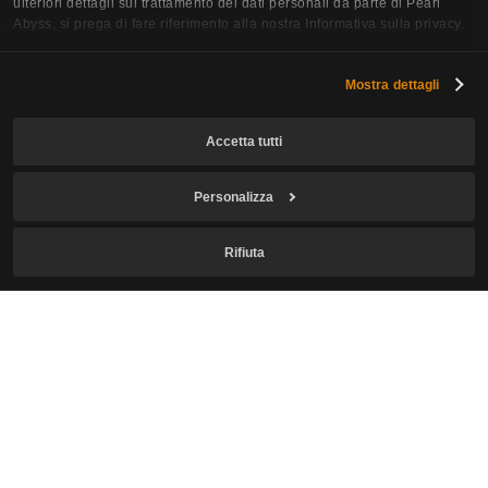
ulteriori dettagli sul trattamento dei dati personali da parte di Pearl
Abyss, si prega di fare riferimento alla nostra Informativa sulla privacy.
Mostra dettagli
Accetta tutti
Personalizza
Iscriviti alla Newsletter
Rifiuta
Email
Confermo di avere l'età legale richiesta per giocare e accetto
la
Raccolta e l'utilizzo delle informazioni personali
.
Accetto di ricevere le newsletter relative a Crimson Desert.