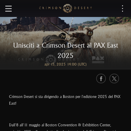
C
r
i
m
s
Avvisi
o
Unisciti a Crimson Desert al PAX East
n
D
2025
e
apr 15, 2025 14:00 (UTC)
s
e
r
F
X
t
a
c
Crimson Desert si sta dirigendo a Boston per l'edizione 2025 del PAX
e
East!
b
o
o
Dall'8 all'11 maggio al Boston Convention & Exhibition Center,
k