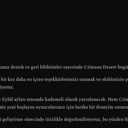
nuz destek ve geri bildirimler sayesinde Crimson Desert bugün
re bir kez daha en içten teşekkürlerimizi sunmak ve ekibimizin ş
iyoruz.
e
Eylül
ayları arasında kademeli olarak yayınlanacak. Hem Cri
z yeni başlayan oyuncularımız için harika bir deneyim sunmak
ri geliştirme sürecinde titizlikle değerlendiriyoruz, bu yüzden 