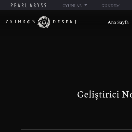
OYUNLAR
GÜNDEM
C
Ana Sayfa
r
i
m
s
o
n
D
e
s
Geliştirici N
e
r
t