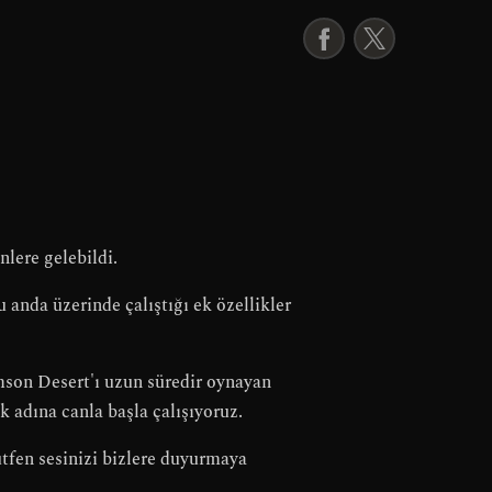
F
X
a
c
e
b
o
o
k
lere gelebildi.
u anda üzerinde çalıştığı ek özellikler
mson Desert'ı uzun süredir oynayan
 adına canla başla çalışıyoruz.
lütfen sesinizi bizlere duyurmaya