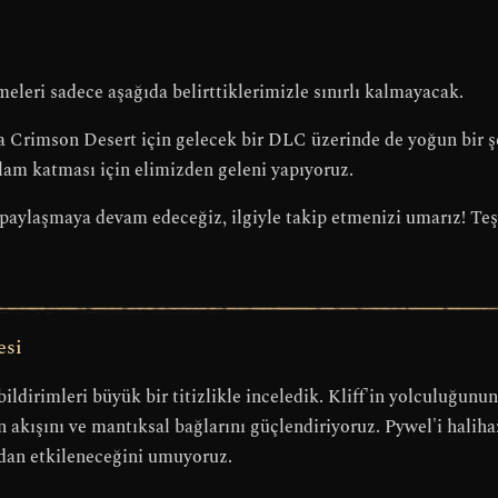
meleri sadece aşağıda belirttiklerimizle sınırlı kalmayacak.
 Crimson Desert için gelecek bir DLC üzerinde de yoğun bir şe
am katması için elimizden geleni yapıyoruz.
i paylaşmaya devam edeceğiz, ilgiyle takip etmenizi umarız! Teş
esi
 bildirimleri büyük bir titizlikle inceledik. Kliff'in yolculuğun
n akışını ve mantıksal bağlarını güçlendiriyoruz. Pywel'i hali
mdan etkileneceğini umuyoruz.