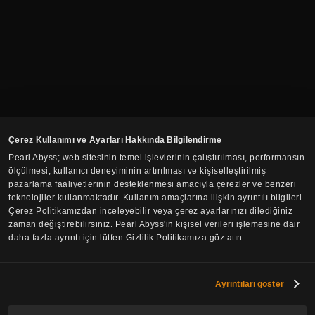
Çerez Kullanımı ve Ayarları Hakkında Bilgilendirme
Pearl Abyss; web sitesinin temel işlevlerinin çalıştırılması, performansın
ölçülmesi, kullanıcı deneyiminin artırılması ve kişiselleştirilmiş
pazarlama faaliyetlerinin desteklenmesi amacıyla çerezler ve benzeri
teknolojiler kullanmaktadır. Kullanım amaçlarına ilişkin ayrıntılı bilgileri
Çerez Politikamızdan inceleyebilir veya çerez ayarlarınızı dilediğiniz
zaman değiştirebilirsiniz. Pearl Abyss'in kişisel verileri işlemesine dair
daha fazla ayrıntı için lütfen Gizlilik Politikamıza göz atın.
Haber Bülteni'ne Abone Ol
Ayrıntıları göster
E-posta