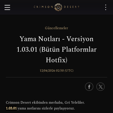
C
r
i
m
s
Güncellemeler
o
Yama Notları - Versiyon
n
D
1.03.01 (Bütün Platformlar
e
s
Hotfix)
e
r
12/04/2026 02:50 (UTC)
t
F
X
a
c
Crimson Desert ekibinden merhaba, Gri Yeleliler.
e
1.03.01
yama notlarını sizlerle paylaşıyoruz.
b