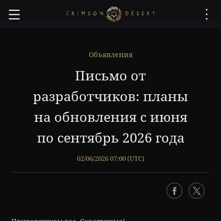
C
r
i
m
s
Объявления
o
Письмо от
n
D
разработчиков: планы
e
s
на обновления с июня
e
r
по сентябрь 2026 года
t
02/06/2026 07:00 (UTC)
F
X
a
c