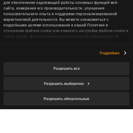
для обеспечения надлежащей работы основных функций веб-
сайта, измерения его производительности, улучшения
пользовательского опыта и поддержки персонализированной
маркетинговой деятельности. Вы можете ознакомиться с
подробными целями использования в нашей Политике в
отношении файлов cookie или изменить настройки файлов cookie в
любое время. Для получения дополнительной информации об
Подписаться на новости
обработке персональных данных компанией Pearl Abyss,
пожалуйста, обратитесь к нашей Политике конфиденциальности.
Подробнее
Эл. почта
Разрешить все
Разрешить выборочно
Я подтверждаю, что достиг требуемого
возраста для игры, и даю согласие на
сбор и
Разрешить обязательные
обработку персональных данных
.
Я даю согласие на получение новостной
рассылки о Crimson Desert.