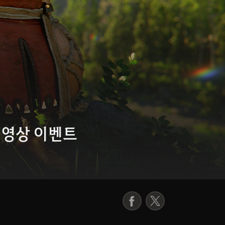
nge 영상 이벤트
페
X
이