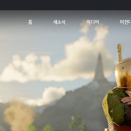
홈
새소식
미디어
머천