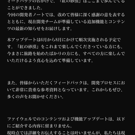
ィードバックのおかげで、「紅の砂漠」はここまで歩んでくる
k
ことができました。
今回の開発者ノートでは、改めて皆様に深く感謝の意を表する
とともに、現在開発チームが準備している追加機能とコンテン
ツの最新の知らせをお届けします。
本アップデートは6月から8月にかけて順次実施される予定で
す。「紅の砂漠」をこれまで楽しんでくださっている方にも、
今まさに旅路を始めたばかりの方にも、すべての方に楽しんで
いただけるよう真心を込めて準備しています。
また、皆様からいただくフィードバックは、開発プロセスにお
いて非常に貴重な参考資料となっています。これからもぜひ、
多くの声をお聞かせください。
ファイウェルでのコンテンツおよび機能アップデートは、以下
にご紹介する内容に留まりません。
現時点では詳細をお伝えすることは叶いませんが、私たちは現