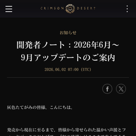
紅
の
砂
漠
お知らせ
開発者ノート：2026年6月〜
9月アップデートのご案内
2026.06.02 07:00 (UTC)
F
X
a
c
灰色たてがみの皆様、こんにちは。
e
b
o
発売から現在に至るまで、皆様から寄せられた温かい声援とフ
o