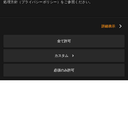
処理方針（プライバシーポリシー）をご参照ください。
ニュースレター購読
詳細表示
メール
全て許可
カスタム
ゲームを利用できる年齢です。
個人情報の収集およ
び利用
に同意します。
必須のみ許可
紅の砂漠に関するニュースレターの受信に同意しま
す。
購読