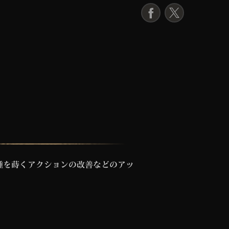
F
X
a
c
e
b
o
o
k
種を蒔くアクションの改善などのアッ