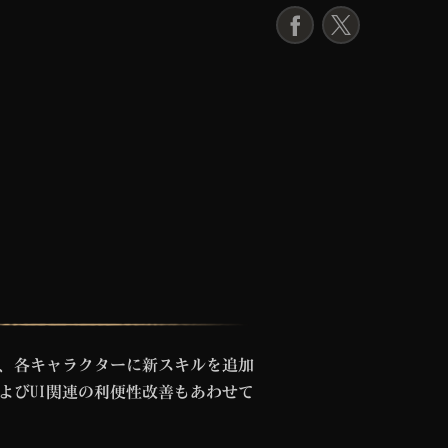
F
X
a
c
e
b
o
o
k
か、各キャラクターに新スキルを追加
よびUI関連の利便性改善もあわせて