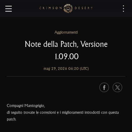
C
r
i
m
s
Aggiornamenti
o
Note della Patch, Versione
n
D
1.09.00
e
s
mag 29, 2026 06:20 (UTC)
e
r
t
F
X
a
c
Compagni Mantogrigio,
e
di seguito trovate le correzioni e i miglioramenti introdotti con questa
b
patch.
o
o