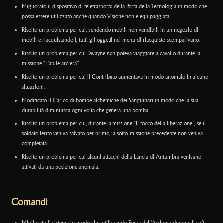
Migliorato il dispositivo di teletrasporto della Porta della Tecnologia in modo che
possa essere utilizzato anche quando Visione non è equipaggiata.
Risolto un problema per cui, vendendo mobili non vendibili in un negozio di
mobili e riacquistandoli, tutti gli oggetti nel menu di riacquisto scomparivano.
Risolto un problema per cui Dwayne non poteva viaggiare a cavallo durante la
missione “L'abile arciera”.
Risolto un problema per cui il Contributo aumentava in modo anomalo in alcune
situazioni.
Modificato il Carico di bombe alchemiche dei Sanguinari in modo che la sua
durabilità diminuisca ogni volta che genera una bomba.
Risolto un problema per cui, durante la missione “Il tocco della liberazione”, se il
soldato ferito veniva salvato per primo, la sotto-missione precedente non veniva
completata.
Risolto un problema per cui alcuni attacchi della Lancia di Antumbra venivano
attivati da una posizione anomala.
Comandi
Migliorato il sistema in modo che, utilizzando Forza dell'Assioma durante il soft