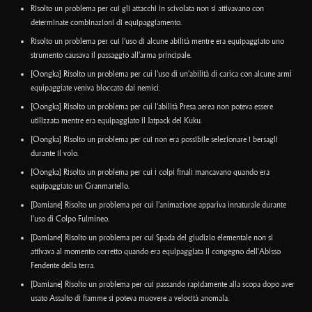
Risolto un problema per cui gli attacchi in scivolata non si attivavano con
determinate combinazioni di equipaggiamento.
Risolto un problema per cui l’uso di alcune abilità mentre era equipaggiato uno
strumento causava il passaggio all’arma principale.
[Oongka] Risolto un problema per cui l’uso di un’abilità di carica con alcune armi
equipaggiate veniva bloccato dai nemici.
[Oongka] Risolto un problema per cui l’abilità Presa aerea non poteva essere
utilizzata mentre era equipaggiato il Jatpack del Kuku.
[Oongka] Risolto un problema per cui non era possibile selezionare i bersagli
durante il volo.
[Oongka] Risolto un problema per cui i colpi finali mancavano quando era
equipaggiato un Granmartello.
[Damiane] Risolto un problema per cui l’animazione appariva innaturale durante
l’uso di Colpo Fulmineo.
[Damiane] Risolto un problema per cui Spada del giudizio elementale non si
attivava al momento corretto quando era equipaggiata il congegno dell'Abisso
Fendente della terra.
[Damiane] Risolto un problema per cui passando rapidamente alla scopa dopo aver
usato Assalto di fiamme si poteva muovere a velocità anomala.