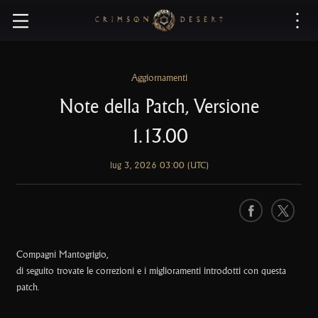
C
r
i
m
s
Aggiornamenti
o
Note della Patch, Versione
n
D
1.13.00
e
s
lug 3, 2026 03:00 (UTC)
e
r
t
F
X
a
c
Compagni Mantogrigio,
e
di seguito trovate le correzioni e i miglioramenti introdotti con questa
b
patch.
o
o