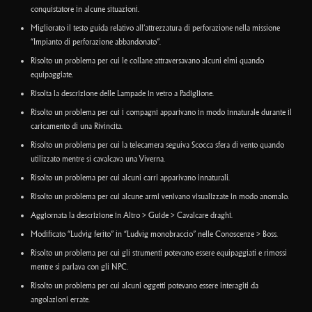
conquistatore in alcune situazioni.
Migliorato il testo guida relativo all’attrezzatura di perforazione nella missione
“Impianto di perforazione abbandonato”.
Risolto un problema per cui le collane attraversavano alcuni elmi quando
equipaggiate.
Risolta la descrizione delle Lampade in vetro a Padiglione.
Risolto un problema per cui i compagni apparivano in modo innaturale durante il
caricamento di una Rivincita.
Risolto un problema per cui la telecamera seguiva Scocca sfera di vento quando
utilizzato mentre si cavalcava una Viverna.
Risolto un problema per cui alcuni carri apparivano innaturali.
Risolto un problema per cui alcune armi venivano visualizzate in modo anomalo.
Aggiornata la descrizione in Altro > Guide > Cavalcare draghi.
Modificato “Ludvig ferito” in “Ludvig monobraccio” nelle Conoscenze > Boss.
Risolto un problema per cui gli strumenti potevano essere equipaggiati e rimossi
mentre si parlava con gli NPC.
Risolto un problema per cui alcuni oggetti potevano essere interagiti da
angolazioni errate.