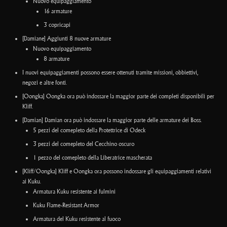
Nuovo equipaggiamento
16 armature
3 copricapi
[Damiane] Aggiunti 8 nuove armature
Nuovo equipaggiamento
8 armature
I nuovi equipaggiamenti possono essere ottenuti tramite missioni, obbiettivi,
negozi e altre fonti.
[Oongka] Oongka ora può indossare la maggior parte dei completi disponibili per
Kliff.
[Damian] Damian ora può indossare la maggior parte delle armature dei Boss.
5 pezzi del comepleto della Protettrice di Odeck
3 pezzi del comepleto del Cecchino oscuro
1 pezzo del comepleto della Liberatrice mascherata
[Kliff/Oongka] Kliff e Oongka ora possono indossare gli equipaggiamenti relativi
ai Kuku.
Armatura Kuku resistente ai fulmini
Kuku Flame-Resistant Armor
Armatura del Kuku resistente al fuoco