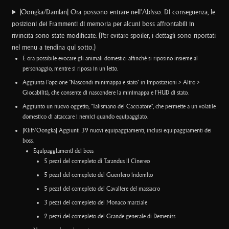
[Oongka/Damian] Ora possono entrare nell'Abisso. Di conseguenza, le
posizioni dei Frammenti di memoria per alcuni boss affrontabili in
rivincita sono state modificate. (Per evitare spoiler, i dettagli sono riportati
nel menu a tendina qui sotto.)
É ora possibile evocare gli animali domestici affinché si riposino insieme al
personaggio, mentre si riposa in un letto.
Aggiunta l'opzione "Nascondi minimappa e stato" in Impostazioni > Altro >
Giocabilità, che consente di nascondere la minimappa e l'HUD di stato.
Aggiunto un nuovo oggetto, "Talismano del Cacciatore", che permette a un volatile
domestico di attaccare i nemici quando equipaggiato.
[Kliff/Oongka] Aggiunti 39 nuovi equipaggiamenti, inclusi equipaggiamenti dei
boss.
Equipaggiamenti dei boss
5 pezzi del comepleto di Tarandus il Cinereo
5 pezzi del comepleto del Guerriero indomito
5 pezzi del comepleto del Cavaliere del massacro
3 pezzi del comepleto del Monaco marziale
2 pezzi del comepleto del Grande generale di Demeniss