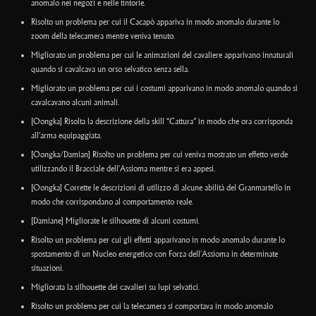
anomalo nei negozi e nelle tintorie.
Risolto un problema per cui il Cacapò appariva in modo anomalo durante lo
zoom della telecamera mentre veniva tenuto.
Migliorato un problema per cui le animazioni del cavaliere apparivano innaturali
quando si cavalcava un orso selvatico senza sella.
Migliorato un problema per cui i costumi apparivano in modo anomalo quando si
cavalcavano alcuni animali.
[Oongka] Risolta la descrizione della skill “Cattura” in modo che ora corrisponda
all’arma equipaggiata.
[Oongka/Damian] Risolto un problema per cui veniva mostrato un effetto verde
utilizzando il Bracciale dell'Assioma mentre si era appesi.
[Oongka] Corrette le descrizioni di utilizzo di alcune abilità del Granmartello in
modo che corrispondano al comportamento reale.
[Damiane] Migliorate le silhouette di alcuni costumi.
Risolto un problema per cui gli effetti apparivano in modo anomalo durante lo
spostamento di un Nucleo energetico con Forza dell'Assioma in determinate
situazioni.
Migliorata la silhouette dei cavalieri su lupi selvatici.
Risolto un problema per cui la telecamera si comportava in modo anomalo