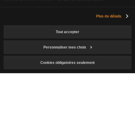
Plus de détails
Tout accepter
Personnaliser mes choix
S'abonner à la newsletter
Cookies obligatoires seulement
E-mail
J'ai l'âge requis pour jouer au jeu et j'accepte la
collecte et
l'utilisation de mes données personnelles
.
J’accepte de recevoir la newsletter de Crimson Desert.