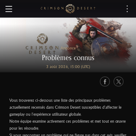
C
r
i
m
s
o
n
Annonce
D
Problèmes connus
e
3 août 2026, 15:00 (UTC)
s
e
r
F
X
t
a
c
Vous trouverez ci-dessous une liste des principaux problèmes
e
actuellement recensés dans Crimson Desert susceptibles d'affecter le
b
gameplay ou l'expérience utilisateur globale.
o
Notre équipe examine activement ces problèmes et met tout en œuvre
o
pour les résoudre.
k
Si vous rencontrez un problème qui ne figure pas dans cet avis, veuillez