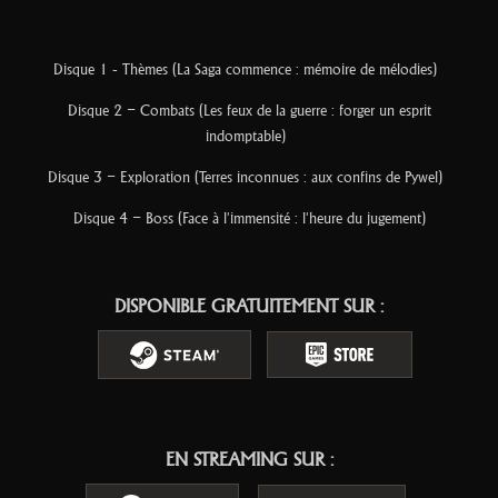
Disque 1 - Thèmes (La Saga commence : mémoire de mélodies)
Disque 2 – Combats (Les feux de la guerre : forger un esprit
indomptable)
Disque 3 – Exploration (Terres inconnues : aux confins de Pywel)
Disque 4 – Boss (Face à l'immensité : l'heure du jugement)
DISPONIBLE GRATUITEMENT SUR :
S
S
E
E
O
O
텍
텍
스
스
EN STREAMING SUR :
트
트