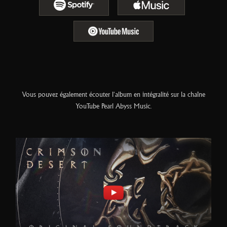
S
S
E
E
O
O
텍
텍
S
스
스
E
트
트
O
텍
스
트
Vous pouvez également écouter l'album en intégralité sur la chaîne
YouTube Pearl Abyss Music.