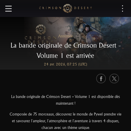
C
r
i
m
s
Annonce
o
La bande originale de Crimson Desert -
n
D
Volume 1 est arrivée
e
24 avr. 2026, 07:25 (UTC)
s
e
r
F
X
t
a
c
La bande originale de Crimson Desert — Volume 1 est disponible dès
e
maintenant !
b
Composée de 75 morceaux, découvrez le monde de Pywel prendre vie
o
et savourez l'ampleur, l'atmosphère et l'aventure à travers 4 disques,
o
chacun avec un thème unique.
k