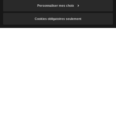
Personnaliser mes choix
S'abonner à la newsletter
Cookies obligatoires seulement
E-mail
J'ai l'âge requis pour jouer au jeu et j'accepte la
collecte et
l'utilisation de mes données personnelles
.
J’accepte de recevoir la newsletter de Crimson Desert.
S'abonner