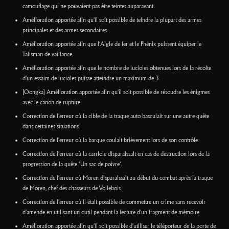
camouflage qui ne pouvaient pas être teintes auparavant.
Amélioration apportée afin qu'il soit possible de teindre la plupart des armes
principales et des armes secondaires.
Amélioration apportée afin que l'Aigle de fer et le Phénix puissent équiper le
Talisman de vaillance.
Amélioration apportée afin que le nombre de lucioles obtenues lors de la récolte
d'un essaim de lucioles puisse atteindre un maximum de 3.
[Oongka] Amélioration apportée afin qu'il soit possible de résoudre les énigmes
avec le canon de rupture.
Correction de l'erreur où la cible de la traque auto basculait sur une autre quête
dans certaines situations.
Correction de l'erreur où la barque coulait brièvement lors de son contrôle.
Correction de l'erreur où la carriole disparaissait en cas de destruction lors de la
progression de la quête "Un sac de poivre".
Correction de l'erreur où Moren disparaissait au début du combat après la traque
de Moren, chef des chasseurs de Voilebois.
Correction de l'erreur où il était possible de commettre un crime sans recevoir
d'amende en utilisant un outil pendant la lecture d'un fragment de mémoire.
Amélioration apportée afin qu'il soit possible d'utiliser le téléporteur de la porte de