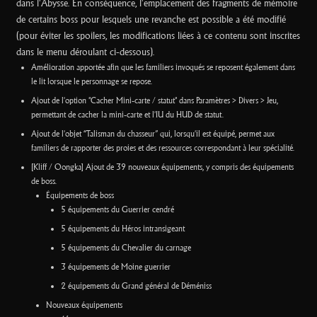
dans l'Abysse. En conséquence, l'emplacement des fragments de mémoire
de certains boss pour lesquels une revanche est possible a été modifié
(pour éviter les spoilers, les modifications liées à ce contenu sont inscrites
dans le menu déroulant ci-dessous).
Amélioration apportée afin que les familiers invoqués se reposent également dans
le lit lorsque le personnage se repose.
Ajout de l'option "Cacher Mini-carte / statut" dans Paramètres > Divers > Jeu,
permettant de cacher la mini-carte et l'IU du HUD de statut.
Ajout de l'objet “Talisman du chasseur” qui, lorsqu'il est équipé, permet aux
familiers de rapporter des proies et des ressources correspondant à leur spécialité.
[Kliff / Oongka] Ajout de 39 nouveaux équipements, y compris des équipements
de boss.
Équipements de boss
5 équipements du Guerrier cendré
5 équipements du Héros intransigeant
5 équipements du Chevalier du carnage
3 équipements de Moine guerrier
2 équipements du Grand général de Déméniss
Nouveaux équipements