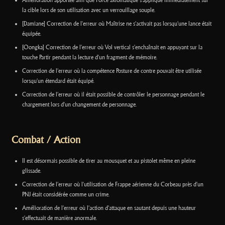
Amélioration apportée afin que Force axiomatique s'applique immédiatement sur
la cible lors de son utilisation avec un verrouillage souple.
[Damiane] Correction de l'erreur où Maîtrise ne s'activait pas lorsqu'une lance était
équipée.
[Oongka] Correction de l'erreur où Vol vertical s'enchaînait en appuyant sur la
touche Partir pendant la lecture d'un fragment de mémoire.
Correction de l'erreur où la compétence Posture de contre pouvait être utilisée
lorsqu'un étendard était équipé.
Correction de l'erreur où il était possible de contrôler le personnage pendant le
chargement lors d'un changement de personnage.
Combat / Action
Il est désormais possible de tirer au mousquet et au pistolet même en pleine
glissade.
Correction de l'erreur où l'utilisation de Frappe aérienne du Corbeau près d'un
PNJ était considérée comme un crime.
Amélioration de l'erreur où l'action d'attaque en sautant depuis une hauteur
s'effectuait de manière anormale.