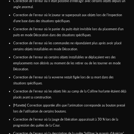
Correction de l’erreur où il était possible d'interagir avec certains objets depuis un
angle anormal.
Correction de l’erreur où le joueur se superposait aux objets lors de l'inspection
d'une base dans des situations spécifiques.
Correction de l’erreur où le panier du puits était invisible lors du placement d'un
puits en mode Décoration dans des situations spécifiques.
Correction de l’erreur où les commandes ne répondaient plus après avoir placé
certains objets installables en mode Décoration.
Correction de l’erreur où certains objets installables se déplaçaient vers des
emplacements non désirés au moment de les retirer ou de les tourner en mode
Décoration.
Correction de l’erreur où la wyverne restait figée lors de sa mort dans des
situations spécifiques.
Correction de l’erreur où les objets liés au camp de la Colline hurlante étaient déjà
placés avant sa construction.
[Manette] Correction apportée afin que l'animation corresponde au bouton pressé
lors de l'utilisation de certains boutons.
Correction de l’erreur où la jauge de libération apparaissait à 30 % lors de la
progression des quêtes de la Cour.
Correction de l’erreur où la description de la quête "Infiltrer le manoir d'Azérian"