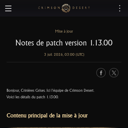
C
r
i
m
s
Mise à jour
o
Notes de patch version 1.13.00
n
D
3 juil. 2026, 03:00 (UTC)
e
s
e
F
X
r
a
t
c
Bonjour, Crinières Grises. Ici l'équipe de Crimson Desert.
e
Voici les détails du patch 1.13.00.
b
o
o
Contenu principal de la mise à jour
k