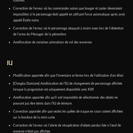
flammes.
Correction de l'erreur où les commandes autres que bouger et sauter devenaient
impossibles si le personnage était appelé en utilisant Force axiomatique après avoir
appelé Étoile noire.
Correction de l'erreur où le personnage attaquait à mains nues lors de l'obtention
de l'arme du Messager de la pénombre.
Amélioration de certaines animations de vol des wyvernes.
IU
Modification apportée afin que l'inventaire se ferme lors de l'utilisation d'un élixir.
[Oongka/Damiane] Amélioration de l'IU de changement de personnage affichée
lorsque la progression est uniquement disponible avec Kliff.
Amélioration apportée afin qu'il soit impossible de sélectionner des objets ne
pouvant pas être teints dans l'IU de teinture.
Correction apportée afin que seules les quêtes de traque en cours soient affichées
sur la bordure de la mini-carte.
Correction de l'erreur où l'alerte de récupération d'objets perdus liée à l'œuf de
wyverne n'était pas affichée.