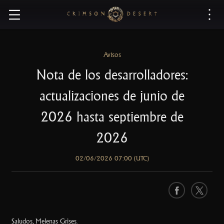
C
r
i
m
s
Avisos
o
Nota de los desarrolladores:
n
D
actualizaciones de junio de
e
s
2026 hasta septiembre de
e
2026
r
t
02/06/2026 07:00 (UTC)
F
X
a
c
Saludos, Melenas Grises.