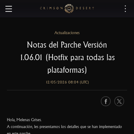
C
r
i
m
s
Actualizaciones
o
Notas del Parche Versión
n
D
1.06.01 (Hotfix para todas las
e
s
plataformas)
e
r
12/05/2026 08:04 (UTC)
t
F
X
a
c
Hola, Melenas Grises.
e
A continuación, les presentamos los detalles que se han implementado
b
en este parche.