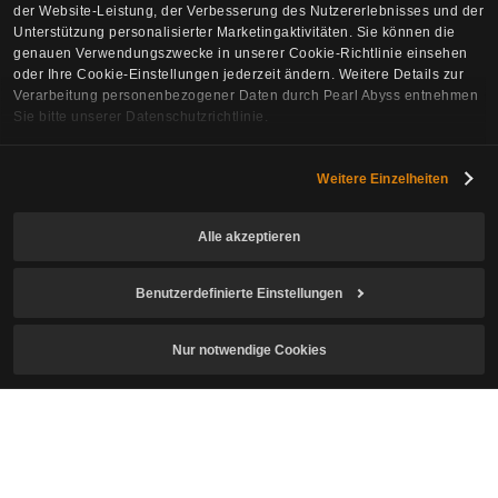
der Website-Leistung, der Verbesserung des Nutzererlebnisses und der
Unterstützung personalisierter Marketingaktivitäten. Sie können die
genauen Verwendungszwecke in unserer Cookie-Richtlinie einsehen
oder Ihre Cookie-Einstellungen jederzeit ändern. Weitere Details zur
Verarbeitung personenbezogener Daten durch Pearl Abyss entnehmen
Sie bitte unserer Datenschutzrichtlinie.
Newsletter-Abo
Weitere Einzelheiten
E-Mail
Alle akzeptieren
Benutzerdefinierte Einstellungen
Ich bestätige, dass ich das für die Nutzung des Spiels
erforderliche Mindestalter erreicht habe. Ich stimme zu der
Nur notwendige Cookies
Erhebung und Nutzung personenbezogener Daten
zu.
Ich stimme dem Erhalt des Newsletters bzgl. Crimson Desert
zu.