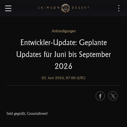
C
r
i
m
s
Ankündigungen
o
Entwickler-Update: Geplante
n
D
Updates für Juni bis September
e
s
2026
e
r
02. Juni 2026, 07:00 (UTC)
t
F
X
a
c
Seid gegrüßt, Graumähnen!
e
b